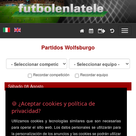
Toggl
navig
Partidos
Wolfsburgo
Recordar competición
Recordar equipo
Sábado 08 Agosto
Bundesliga 2
-
Wolfsburgo
20:30
Kaiserslauten
🍪 ¿Aceptar cookies y política de
privacidad?
Utilizamos cookies y tecnologías similares que son necesarias
para operar el sitio web. Los datos personales se utilizarán para
la personalización de los anuncios y las cookies se podrán utilizar