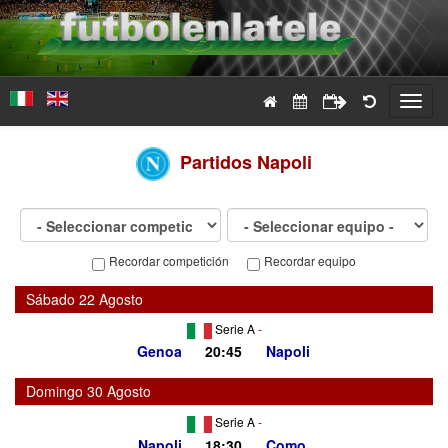
Toggl
navig
Partidos
Napoli
Recordar competición
Recordar equipo
Sábado 22 Agosto
Serie A
-
Genoa
20:45
Napoli
Domingo 30 Agosto
Serie A
-
Napoli
18:30
Como