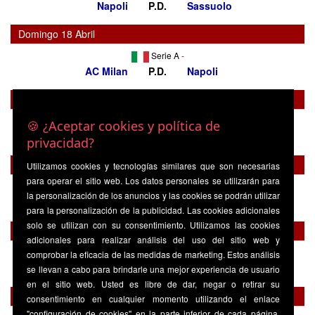
Napoli
P.D.
Sassuolo
Domingo 18 Abril
Serie A
-
AC Milan
P.D.
Napoli
Domingo 25 Abril
Serie A
-
🍪 ¿Aceptar cookies y política de
Napoli
P.D.
Udinese
privacidad?
Domingo 02 Mayo
Utilizamos cookies y tecnologías similares que son necesarias
para operar el sitio web. Los datos personales se utilizarán para
Serie A
-
la personalización de los anuncios y las cookies se podrán utilizar
Roma
P.D.
Napoli
para la personalización de la publicidad. Las cookies adicionales
solo se utilizan con su consentimiento. Utilizamos las cookies
Domingo 09 Mayo
adicionales para realizar análisis del uso del sitio web y
Serie A
-
comprobar la eficacia de las medidas de marketing. Estos análisis
Napoli
P.D.
Monza
se llevan a cabo para brindarle una mejor experiencia de usuario
en el sitio web. Usted es libre de dar, negar o retirar su
Domingo 16 Mayo
consentimiento en cualquier momento utilizando el enlace
"configuración de cookies" en la parte inferior de cada página.