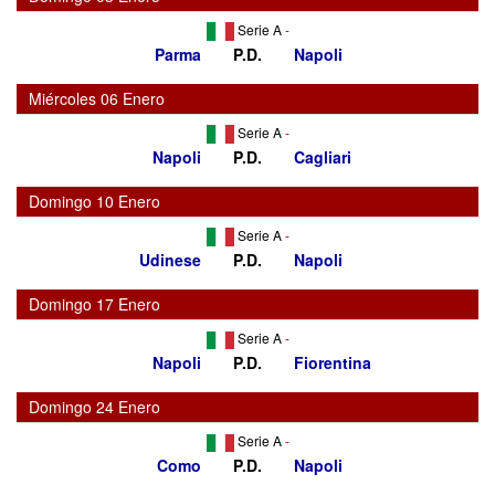
Serie A
-
Parma
P.D.
Napoli
Miércoles 06 Enero
Serie A
-
Napoli
P.D.
Cagliari
Domingo 10 Enero
Serie A
-
Udinese
P.D.
Napoli
Domingo 17 Enero
Serie A
-
Napoli
P.D.
Fiorentina
Domingo 24 Enero
Serie A
-
Como
P.D.
Napoli