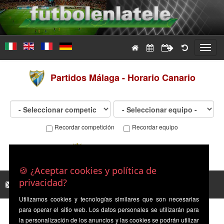
Toggl
navig
Partidos
Málaga - Horario Canario
Recordar competición
Recordar equipo
Trofeo Ciudad de Ceuta
-
Ceuta
Málaga
🍪 ¿Aceptar cookies y política de
privacidad?
Contáctanos
|
Descubre futbolenlatele →
Utilizamos cookies y tecnologías similares que son necesarias
para operar el sitio web. Los datos personales se utilizarán para
la personalización de los anuncios y las cookies se podrán utilizar