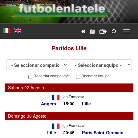
Toggl
navig
Partidos
Lille
Recordar competición
Recordar equipo
Sábado 22 Agosto
Liga Francesa
-
Angers
15:00
Lille
Domingo 30 Agosto
Liga Francesa
-
Lille
20:45
Paris Saint-Germain