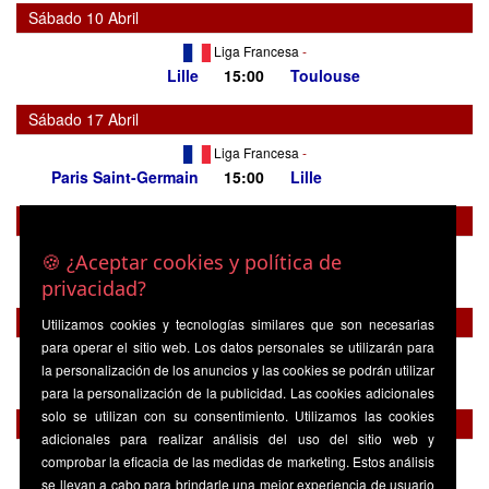
Sábado 10 Abril
Liga Francesa
-
Lille
15:00
Toulouse
Sábado 17 Abril
Liga Francesa
-
Paris Saint-Germain
15:00
Lille
Sábado 24 Abril
Liga Francesa
-
🍪 ¿Aceptar cookies y política de
Lille
15:00
Monaco
privacidad?
Sábado 01 Mayo
Utilizamos cookies y tecnologías similares que son necesarias
para operar el sitio web. Los datos personales se utilizarán para
Liga Francesa
-
la personalización de los anuncios y las cookies se podrán utilizar
Strasburgo
15:00
Lille
para la personalización de la publicidad. Las cookies adicionales
solo se utilizan con su consentimiento. Utilizamos las cookies
Sábado 08 Mayo
adicionales para realizar análisis del uso del sitio web y
Liga Francesa
-
comprobar la eficacia de las medidas de marketing. Estos análisis
Paris FC
15:00
Lille
se llevan a cabo para brindarle una mejor experiencia de usuario