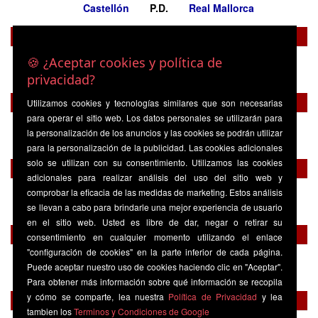
Castellón
P.D.
Real Mallorca
Domingo 02 Mayo
Segunda A
-
🍪 ¿Aceptar cookies y política de
Tenerife
P.D.
Castellón
privacidad?
Domingo 09 Mayo
Utilizamos cookies y tecnologías similares que son necesarias
para operar el sitio web. Los datos personales se utilizarán para
Segunda A
-
la personalización de los anuncios y las cookies se podrán utilizar
Castellón
P.D.
Real Valladolid
para la personalización de la publicidad. Las cookies adicionales
solo se utilizan con su consentimiento. Utilizamos las cookies
Domingo 16 Mayo
adicionales para realizar análisis del uso del sitio web y
Segunda A
-
comprobar la eficacia de las medidas de marketing. Estos análisis
Castellón
P.D.
Real Sociedad B
se llevan a cabo para brindarle una mejor experiencia de usuario
en el sitio web. Usted es libre de dar, negar o retirar su
Domingo 23 Mayo
consentimiento en cualquier momento utilizando el enlace
"configuración de cookies" en la parte inferior de cada página.
Segunda A
-
Puede aceptar nuestro uso de cookies haciendo clic en "Aceptar".
Eibar
P.D.
Castellón
Para obtener más información sobre qué información se recopila
y cómo se comparte, lea nuestra
Política de Privacidad
y lea
Domingo 30 Mayo
tambien los
Terminos y Condiciones de Google