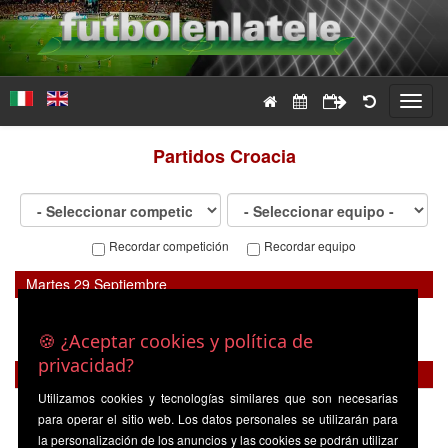
Toggl
navig
Partidos
Croacia
Recordar competición
Recordar equipo
Martes 29 Septiembre
Uefa Nations League
-
España
20:45
Croacia
🍪 ¿Aceptar cookies y política de
privacidad?
Martes 06 Octubre
Utilizamos cookies y tecnologías similares que son necesarias
Uefa Nations League
-
para operar el sitio web. Los datos personales se utilizarán para
Croacia
20:45
España
la personalización de los anuncios y las cookies se podrán utilizar