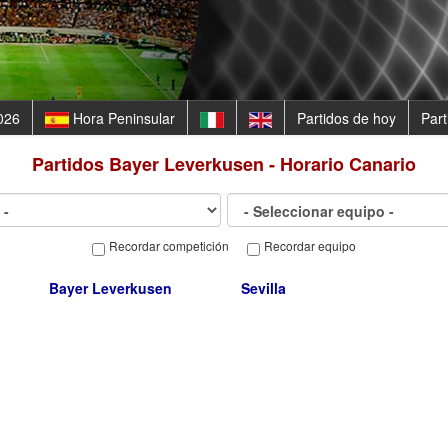
026
Hora Peninsular
Partidos de hoy
Par
Partidos
Bayer Leverkusen - Horario Canario
Recordar competición
Recordar equipo
Bayer Leverkusen
Sevilla